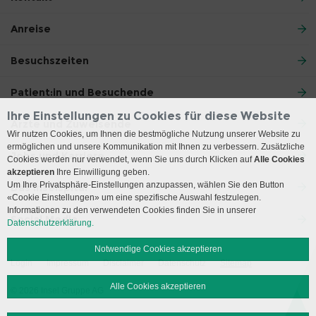
Anreise
Besuchszeiten
Patient:in und Besuchende
Ihre Einstellungen zu Cookies für diese Website
Ärzte und Zuweisende
Wir nutzen Cookies, um Ihnen die bestmögliche Nutzung unserer Website zu
ermöglichen und unsere Kommunikation mit Ihnen zu verbessern. Zusätzliche
Jobs und Karriere
Cookies werden nur verwendet, wenn Sie uns durch Klicken auf
Alle Cookies
akzeptieren
Ihre Einwilligung geben.
Um Ihre Privatsphäre-Einstellungen anzupassen, wählen Sie den Button
Das Inselspital
«Cookie Einstellungen» um eine spezifische Auswahl festzulegen.
Informationen zu den verwendeten Cookies finden Sie in unserer
Social Media
Datenschutzerklärung.
Notwendige Cookies akzeptieren
Login
Impressum
Disclaimer
Datenschutz
Sitemap
Alle Cookies akzeptieren
© 2026 Insel Gruppe AG