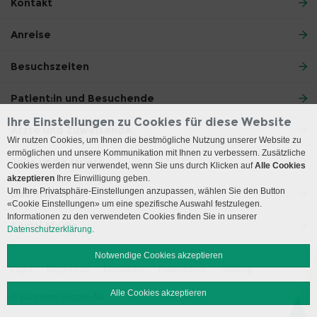
Kontakt
Anreise
Besuchszeiten
Patient:in und Besuchende
Ihre Einstellungen zu Cookies für diese Website
Ärzte und Zuweisende
Wir nutzen Cookies, um Ihnen die bestmögliche Nutzung unserer Website zu
ermöglichen und unsere Kommunikation mit Ihnen zu verbessern. Zusätzliche
Jobs und Karriere
Cookies werden nur verwendet, wenn Sie uns durch Klicken auf
Alle Cookies
akzeptieren
Ihre Einwilligung geben.
Um Ihre Privatsphäre-Einstellungen anzupassen, wählen Sie den Button
Das Inselspital
«Cookie Einstellungen» um eine spezifische Auswahl festzulegen.
Informationen zu den verwendeten Cookies finden Sie in unserer
Social Media
Datenschutzerklärung.
Notwendige Cookies akzeptieren
Login
Impressum
Disclaimer
Datenschutz
Sitemap
Alle Cookies akzeptieren
© 2026 Insel Gruppe AG