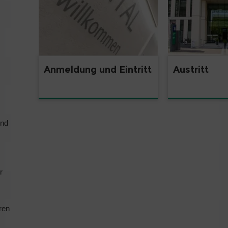
Anmeldung und Eintritt
Austritt
und
r
s
ren