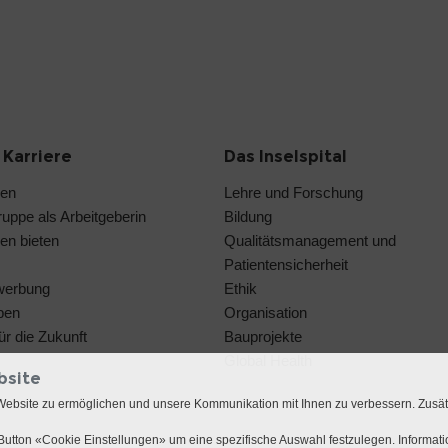
 Karriere
Das Inselspital
len
Lehre und Forschung
ruppe als Arbeitgeberin
Bildung
en bieten
Qualitätsmanagement und
Patientensicherheit
werbung
Ethik
pen
Organisation
ür die Zukunft
Bauprojekte
Global Health
bsite
Website zu ermöglichen und unsere Kommunikation mit Ihnen zu verbessern. Zusä
utton «Cookie Einstellungen» um eine spezifische Auswahl festzulegen. Informat