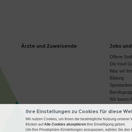
Ärzte und Zuweisende
Jobs und
Offene Stel
Die Insel G
Was wir Ihn
Bildung
Spontanbe
Berufsgrup
Wir bauen f
Ihre Einstellungen zu Cookies für diese We
Wir nutzen Cookies, um Ihnen die bestmögliche Nutzung unserer 
Klicken auf
Alle Cookies akzeptieren
Ihre Einwilligung geben.
Um Ihre Privatsphäre-Einstellungen anzupassen, wählen Sie den B