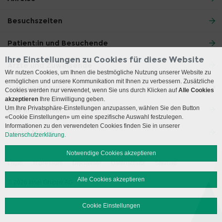
Besuchszeiten
Patient:in und Besuchende
Ihre Einstellungen zu Cookies für diese Website
Ärzte und Zuweisende
Wir nutzen Cookies, um Ihnen die bestmögliche Nutzung unserer Website zu
ermöglichen und unsere Kommunikation mit Ihnen zu verbessern. Zusätzliche
Jobs und Karriere
Cookies werden nur verwendet, wenn Sie uns durch Klicken auf
Alle Cookies
akzeptieren
Ihre Einwilligung geben.
Um Ihre Privatsphäre-Einstellungen anzupassen, wählen Sie den Button
Das Inselspital
«Cookie Einstellungen» um eine spezifische Auswahl festzulegen.
Informationen zu den verwendeten Cookies finden Sie in unserer
Social Media
Datenschutzerklärung.
Notwendige Cookies akzeptieren
Login
Impressum
Disclaimer
Datenschutz
Sitemap
Alle Cookies akzeptieren
© 2026 Insel Gruppe AG
Cookie Einstellungen