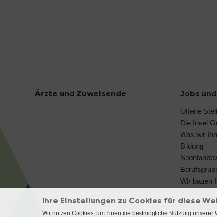
Ärzte und Zuweisende
Jobs und
Offene Stel
Die Insel G
Was wir Ihn
Bildung
Spontanbe
Berufsgrup
Wir bauen f
Ihre Einstellungen zu Cookies für diese We
Wir nutzen Cookies, um Ihnen die bestmögliche Nutzung unserer 