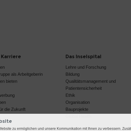
 Karriere
Das Inselspital
len
Lehre und Forschung
ruppe als Arbeitgeberin
Bildung
en bieten
Qualitätsmanagement und
Patientensicherheit
werbung
Ethik
pen
Organisation
ür die Zukunft
Bauprojekte
Global Health
bsite
Website zu ermöglichen und unsere Kommunikation mit Ihnen zu verbessern. Zusä