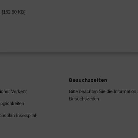
n
[152.80 KB]
Besuchszeiten
licher Verkehr
Bitte beachten Sie die
Information
Besuchszeiten
glichkeiten
ionsplan Inselspital