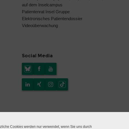
auf dem Inselcampus
Patientenrat Insel Gruppe
Elektronisches Patientendossier
Videoüberwachung
Social Media
tzliche Cookies werden nur verwendet, wenn Sie uns durch