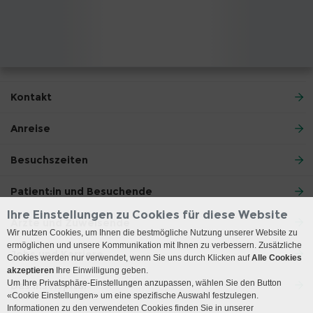
Kontakt
Anreise
Besuchszeiten
Patient:in und Besuchende
Ihre Einstellungen zu Cookies für diese Website
Ärzte und Zuweisende
Wir nutzen Cookies, um Ihnen die bestmögliche Nutzung unserer Website zu
ermöglichen und unsere Kommunikation mit Ihnen zu verbessern. Zusätzliche
Jobs und Karriere
Cookies werden nur verwendet, wenn Sie uns durch Klicken auf
Alle Cookies
akzeptieren
Ihre Einwilligung geben.
Um Ihre Privatsphäre-Einstellungen anzupassen, wählen Sie den Button
Das Inselspital
«Cookie Einstellungen» um eine spezifische Auswahl festzulegen.
Informationen zu den verwendeten Cookies finden Sie in unserer