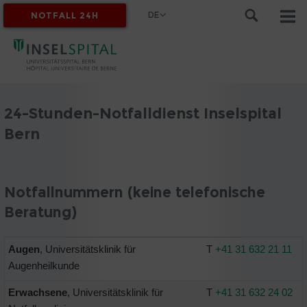
DE
NOTFALL 24H
MYINSEL
24-Stunden-Notfalldienst Inselspital
Bern
Notfallnummern (keine telefonische
Beratung)
Augen
, Universitätsklinik für
T
+41 31 632 21 11
Augenheilkunde
Erwachsene
, Universitätsklinik für
T
+41 31 632 24 02