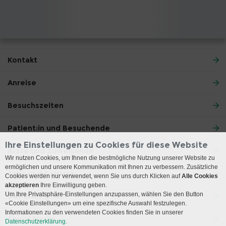
Kontakt
Anreise
Besuchszeiten
Patient:in und Besuchende
Ihre Einstellungen zu Cookies für diese Website
Ärzte und Zuweisende
Wir nutzen Cookies, um Ihnen die bestmögliche Nutzung unserer Website zu
ermöglichen und unsere Kommunikation mit Ihnen zu verbessern. Zusätzliche
Jobs und Karriere
Cookies werden nur verwendet, wenn Sie uns durch Klicken auf
Alle Cookies
akzeptieren
Ihre Einwilligung geben.
Um Ihre Privatsphäre-Einstellungen anzupassen, wählen Sie den Button
Das Inselspital
«Cookie Einstellungen» um eine spezifische Auswahl festzulegen.
Informationen zu den verwendeten Cookies finden Sie in unserer
Social Media
Datenschutzerklärung.