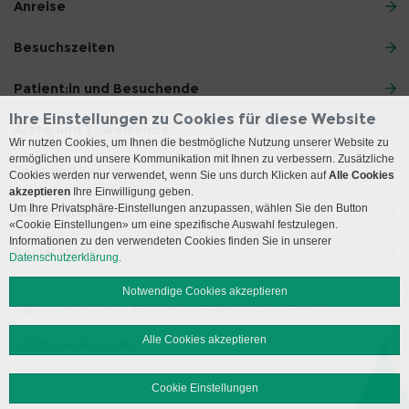
Anreise
Besuchszeiten
Patient:in und Besuchende
Ihre Einstellungen zu Cookies für diese Website
Ärzte und Zuweisende
Wir nutzen Cookies, um Ihnen die bestmögliche Nutzung unserer Website zu
ermöglichen und unsere Kommunikation mit Ihnen zu verbessern. Zusätzliche
Jobs und Karriere
Cookies werden nur verwendet, wenn Sie uns durch Klicken auf
Alle Cookies
akzeptieren
Ihre Einwilligung geben.
Um Ihre Privatsphäre-Einstellungen anzupassen, wählen Sie den Button
Das Inselspital
«Cookie Einstellungen» um eine spezifische Auswahl festzulegen.
Informationen zu den verwendeten Cookies finden Sie in unserer
Social Media
Datenschutzerklärung.
Notwendige Cookies akzeptieren
Login
Impressum
Disclaimer
Datenschutz
Sitemap
Alle Cookies akzeptieren
© 2026 Insel Gruppe AG
Cookie Einstellungen