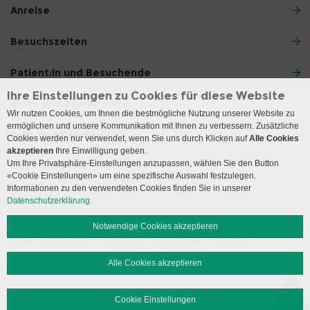
Anreise
Besuchszeiten
Patient:in und Besuchende
Ihre Einstellungen zu Cookies für diese Website
Ärzte und Zuweisende
Wir nutzen Cookies, um Ihnen die bestmögliche Nutzung unserer Website zu
ermöglichen und unsere Kommunikation mit Ihnen zu verbessern. Zusätzliche
Jobs und Karriere
Cookies werden nur verwendet, wenn Sie uns durch Klicken auf
Alle Cookies
akzeptieren
Ihre Einwilligung geben.
Um Ihre Privatsphäre-Einstellungen anzupassen, wählen Sie den Button
Das Inselspital
«Cookie Einstellungen» um eine spezifische Auswahl festzulegen.
Informationen zu den verwendeten Cookies finden Sie in unserer
Social Media
Datenschutzerklärung.
Notwendige Cookies akzeptieren
Login
Impressum
Disclaimer
Datenschutz
Sitemap
Alle Cookies akzeptieren
© 2026 Insel Gruppe AG
Cookie Einstellungen