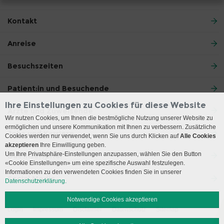
Kontakt
Anreise
Besuchszeiten
Patient:in und Besuchende
Ihre Einstellungen zu Cookies für diese Website
Ärzte und Zuweisende
Wir nutzen Cookies, um Ihnen die bestmögliche Nutzung unserer Website zu
ermöglichen und unsere Kommunikation mit Ihnen zu verbessern. Zusätzliche
Jobs und Karriere
Cookies werden nur verwendet, wenn Sie uns durch Klicken auf
Alle Cookies
akzeptieren
Ihre Einwilligung geben.
Um Ihre Privatsphäre-Einstellungen anzupassen, wählen Sie den Button
Das Inselspital
«Cookie Einstellungen» um eine spezifische Auswahl festzulegen.
Informationen zu den verwendeten Cookies finden Sie in unserer
Social Media
Datenschutzerklärung.
Notwendige Cookies akzeptieren
Login
Impressum
Disclaimer
Datenschutz
Sitemap