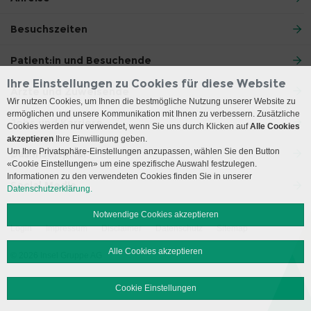
Besuchszeiten
Patient:in und Besuchende
Ihre Einstellungen zu Cookies für diese Website
Ärzte und Zuweisende
Wir nutzen Cookies, um Ihnen die bestmögliche Nutzung unserer Website zu
ermöglichen und unsere Kommunikation mit Ihnen zu verbessern. Zusätzliche
Jobs und Karriere
Cookies werden nur verwendet, wenn Sie uns durch Klicken auf
Alle Cookies
akzeptieren
Ihre Einwilligung geben.
Um Ihre Privatsphäre-Einstellungen anzupassen, wählen Sie den Button
Das Inselspital
«Cookie Einstellungen» um eine spezifische Auswahl festzulegen.
Informationen zu den verwendeten Cookies finden Sie in unserer
Social Media
Datenschutzerklärung.
Notwendige Cookies akzeptieren
Login
Impressum
Disclaimer
Datenschutz
Sitemap
Alle Cookies akzeptieren
© 2026 Insel Gruppe AG
Cookie Einstellungen