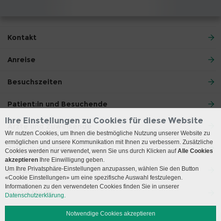
Kontakt
Anreise
Besuchszeiten
Patient:in und Besuchende
Ihre Einstellungen zu Cookies für diese Website
Ärzte und Zuweisende
Wir nutzen Cookies, um Ihnen die bestmögliche Nutzung unserer Website zu
ermöglichen und unsere Kommunikation mit Ihnen zu verbessern. Zusätzliche
Jobs und Karriere
Cookies werden nur verwendet, wenn Sie uns durch Klicken auf
Alle Cookies
akzeptieren
Ihre Einwilligung geben.
Um Ihre Privatsphäre-Einstellungen anzupassen, wählen Sie den Button
Das Inselspital
«Cookie Einstellungen» um eine spezifische Auswahl festzulegen.
Informationen zu den verwendeten Cookies finden Sie in unserer
Social Media
Datenschutzerklärung.
Notwendige Cookies akzeptieren