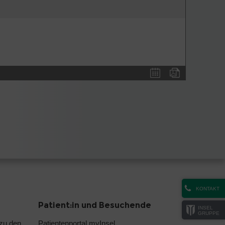
KONTAKT
Patient:in und Besuchende
INSEL
GRUPPE
 zu den
Patientenportal myInsel