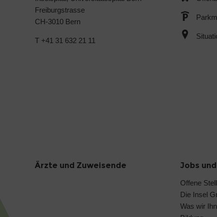
Freiburgstrasse
Parkmö
CH-3010 Bern
Situat
T +41 31 632 21 11
Ärzte und Zuweisende
Jobs und
Offene Stel
Die Insel G
Was wir Ihn