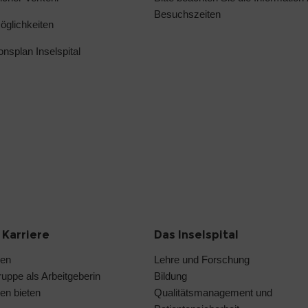
Besuchszeiten
glichkeiten
ionsplan Inselspital
 Karriere
Das Inselspital
len
Lehre und Forschung
ruppe als Arbeitgeberin
Bildung
en bieten
Qualitätsmanagement und