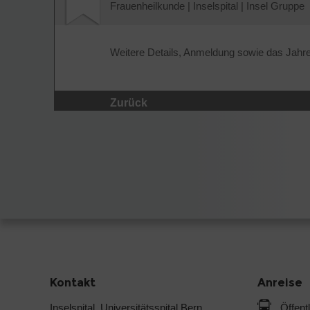
Frauenheilkunde
|
Inselspital
|
Insel Gruppe
Weitere Details, Anmeldung sowie das Jah
Zurück
Kontakt
Anreise
Inselspital, Universitätsspital Bern
Öffent