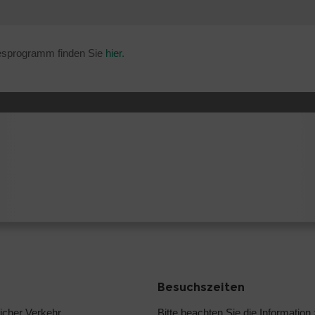
resprogramm finden Sie
hier.
Besuchszeiten
licher Verkehr
Bitte beachten Sie die
Information