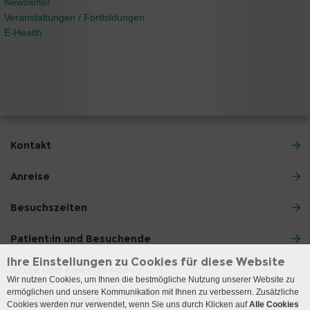
Newsletter
Veranstaltungen / Fortbildungen
E-Health
Kontakt
Anreise
Besuchszeiten
Patient:in und Besuchende
Ihre Einstellungen zu Cookies für diese Website
Ärzte und Zuweisende
Wir nutzen Cookies, um Ihnen die bestmögliche Nutzung unserer Website zu
ermöglichen und unsere Kommunikation mit Ihnen zu verbessern. Zusätzliche
Jobs und Karriere
Cookies werden nur verwendet, wenn Sie uns durch Klicken auf
Alle Cookies