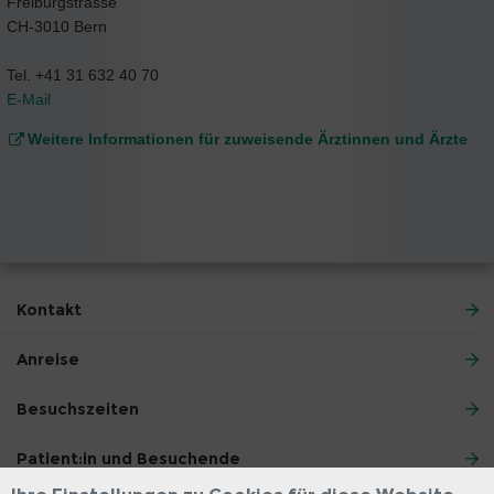
Freiburgstrasse
CH-3010 Bern
Tel. +41 31 632 40 70
E-Mail
Weitere Informationen für zuweisende Ärztinnen und Ärzte
Kontakt
Anreise
Besuchszeiten
Patient:in und Besuchende