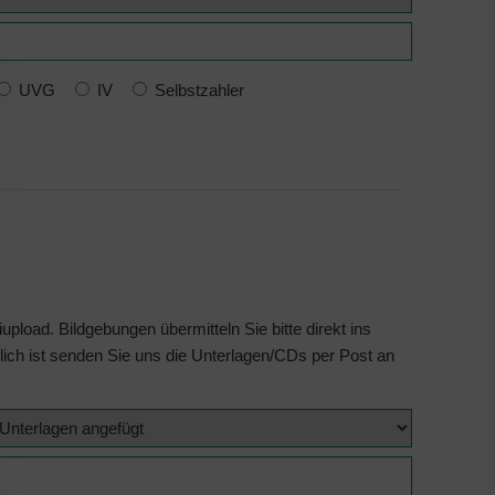
UVG
IV
Selbstzahler
itte direkt ins