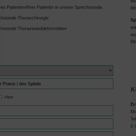
wo
res Patienten/Ihrer Patientin in unsere Sprechstunde.
Rh
hstunde Thoraxchirurgie
Sp
wa
hstunde Thoraxwanddeformitäten
wo
Rh
K
Herr
Er
Mo
Te
E-