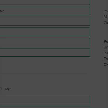
I
31
Th
Po
Un
In
Fr
CH
Herr