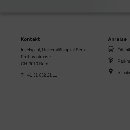
Kontakt
Anreise
Inselspital, Universitätsspital Bern
Öffent
Freiburgstrasse
Parkmö
CH-3010 Bern
Situat
T +41 31 632 21 11