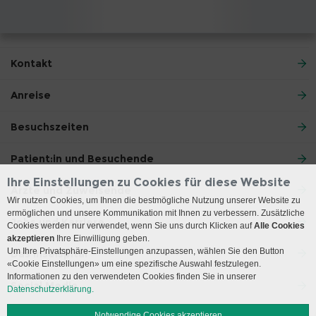
Kontakt
Anreise
Besuchszeiten
Patient:in und Besuchende
Ihre Einstellungen zu Cookies für diese Website
Ärzte und Zuweisende
Wir nutzen Cookies, um Ihnen die bestmögliche Nutzung unserer Website zu
ermöglichen und unsere Kommunikation mit Ihnen zu verbessern. Zusätzliche
Jobs und Karriere
Cookies werden nur verwendet, wenn Sie uns durch Klicken auf
Alle Cookies
akzeptieren
Ihre Einwilligung geben.
Um Ihre Privatsphäre-Einstellungen anzupassen, wählen Sie den Button
Das Inselspital
«Cookie Einstellungen» um eine spezifische Auswahl festzulegen.
Informationen zu den verwendeten Cookies finden Sie in unserer
Social Media
Datenschutzerklärung.
Notwendige Cookies akzeptieren