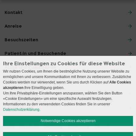
Kontakt
Anreise
Besuchszeiten
Patient:in und Besuchende
Ihre Einstellungen zu Cookies für diese Website
Ärzte und Zuweisende
Wir nutzen Cookies, um Ihnen die bestmögliche Nutzung unserer Website zu
ermöglichen und unsere Kommunikation mit Ihnen zu verbessern. Zusätzliche
Jobs und Karriere
Cookies werden nur verwendet, wenn Sie uns durch Klicken auf
Alle Cookies
akzeptieren
Ihre Einwilligung geben.
Um Ihre Privatsphäre-Einstellungen anzupassen, wählen Sie den Button
Das Inselspital
«Cookie Einstellungen» um eine spezifische Auswahl festzulegen.
Informationen zu den verwendeten Cookies finden Sie in unserer
Social Media
Datenschutzerklärung.
Notwendige Cookies akzeptieren
Login
Impressum
Disclaimer
Datenschutz
Sitemap