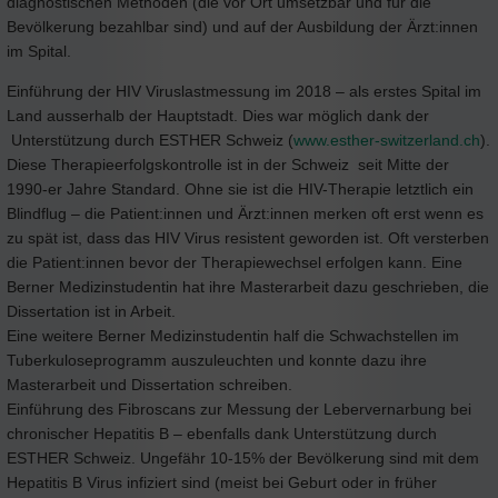
diagnostischen Methoden (die vor Ort umsetzbar und für die
Bevölkerung bezahlbar sind) und auf der Ausbildung der Ärzt:innen
im Spital.
Einführung der HIV Viruslastmessung im 2018 – als erstes Spital im
Land ausserhalb der Hauptstadt. Dies war möglich dank der
Unterstützung durch ESTHER Schweiz (
www.esther-switzerland.ch
).
Diese Therapieerfolgskontrolle ist in der Schweiz seit Mitte der
1990-er Jahre Standard. Ohne sie ist die HIV-Therapie letztlich ein
Blindflug – die Patient:innen und Ärzt:innen merken oft erst wenn es
zu spät ist, dass das HIV Virus resistent geworden ist. Oft versterben
die Patient:innen bevor der Therapiewechsel erfolgen kann. Eine
Berner Medizinstudentin hat ihre Masterarbeit dazu geschrieben, die
Dissertation ist in Arbeit.
Eine weitere Berner Medizinstudentin half die Schwachstellen im
Tuberkuloseprogramm auszuleuchten und konnte dazu ihre
Masterarbeit und Dissertation schreiben.
Einführung des Fibroscans zur Messung der Lebervernarbung bei
chronischer Hepatitis B – ebenfalls dank Unterstützung durch
ESTHER Schweiz. Ungefähr 10-15% der Bevölkerung sind mit dem
Hepatitis B Virus infiziert sind (meist bei Geburt oder in früher