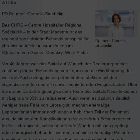
Afrika
PD Dr. med. Cornelia Staehelin
Das CHRS – Centre Hospitalier Régional
Spécialisé – in der Stadt Macenta ist das
regional spezialisierte Behandlungsspital für
Dr. med. Cornelia
chronische Infektionskrankheiten im
Staehelin
Südosten von Guinea-Conakry, West-Afrika.
Vor 40 Jahren war das Spital auf Wunsch der Regierung primär
zuständig für die Behandlung von Lepra und die Eindämmung der
weiteren Ausbreitung dieser gefürchteten Infektion mit den
stigmatisierenden und oft schwer behindernden Folgeschäden. Über
die ersten 15 Jahre gelang es dem Team des Spitals Neuinfektionen
mit Lepra um 99% zu reduzieren. Auch wenn es dadurch deutlich
weniger neue Fälle von Lepra gibt, machen ehemalige
Leprapatienten immer noch einen erheblichen Teil der Patienten
aus, da sie an den Komplikationen der zerstörten Schmerznerven
leiden - chronische, schlecht heilende Wunden müssen gepflegt
oder chirurgisch behandelt werden, und viele ehemalige Patienten
benötigen im Laufe der Zeit die Anpassung von Gehhilfen oder