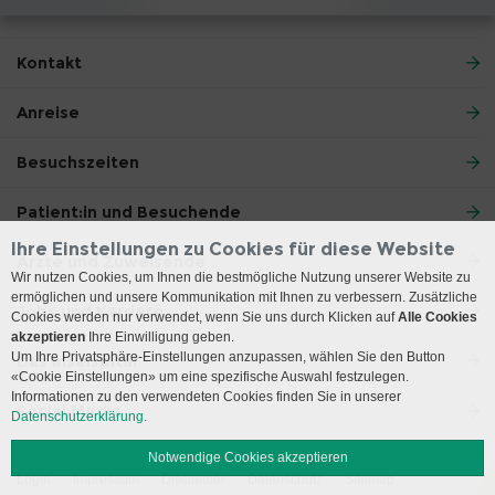
Kontakt
Anreise
Besuchszeiten
Patient:in und Besuchende
Ihre Einstellungen zu Cookies für diese Website
Ärzte und Zuweisende
Wir nutzen Cookies, um Ihnen die bestmögliche Nutzung unserer Website zu
ermöglichen und unsere Kommunikation mit Ihnen zu verbessern. Zusätzliche
Jobs und Karriere
Cookies werden nur verwendet, wenn Sie uns durch Klicken auf
Alle Cookies
akzeptieren
Ihre Einwilligung geben.
Um Ihre Privatsphäre-Einstellungen anzupassen, wählen Sie den Button
Das Inselspital
«Cookie Einstellungen» um eine spezifische Auswahl festzulegen.
Informationen zu den verwendeten Cookies finden Sie in unserer
Social Media
Datenschutzerklärung.
Notwendige Cookies akzeptieren
Login
Impressum
Disclaimer
Datenschutz
Sitemap