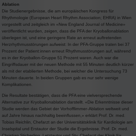
Ablation
Die Studienergebnisse, die am europäischen Kongress für
Rhythmologie (European Heart Rhythm Association; EHRA) in Wien
vorgestellt und zeitgleich im «New England Journal of Medicine»
veröffentlicht wurden, zeigen, dass die PFA der Kryoballonablation
überlegen ist, und eine geringere Rate an erneut auftretenden
Herzrhythmusstörungen aufweist: In der PFA-Gruppe traten bei 37
Prozent der Patient:innen erneut Rhythmusstörungen auf, während
es in der Kryoballon-Gruppe 51 Prozent waren. Auch war die
Eingriffsdauer mit der neuen Methode mit 55 Minuten deutlich kürzer
als mit der etablierten Methode, bei welcher die Untersuchung 73
Minuten dauerte. In beiden Gruppen gab es nur sehr wenige
Komplikationen.
Die Resultate bestätigen, dass die PFA eine vielversprechende
Alternative zur Kryoballonablation darstellt. «Die Erkenntnisse dieser
Studie werden das Gebiet der Vorhofflimmer-Ablation weltweit und
auf Jahre hinaus nachhaltig beeinflussen,» erklärt Prof. Dr. med.
Tobias Reichlin, Chefarzt an der Universitätsklinik für Kardiologie am
Inselspital und Erstautor der Studie die Ergebnisse. Prof. Dr. med.
Christian Sticherling, Letztautor und Stv. Chefarzt der Klinik für