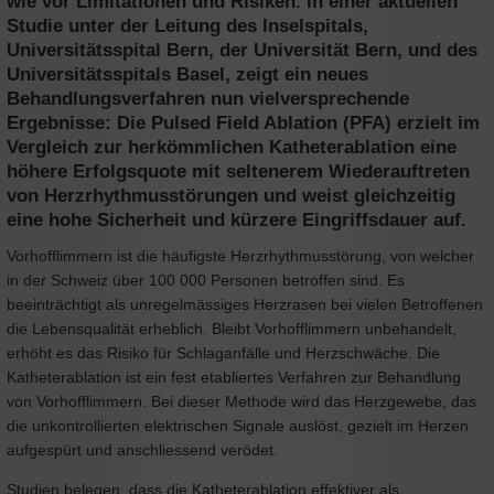
wie vor Limitationen und Risiken. In einer aktuellen
Studie unter der Leitung des Inselspitals,
Universitätsspital Bern, der Universität Bern, und des
Universitätsspitals Basel, zeigt ein neues
Behandlungsverfahren nun vielversprechende
Ergebnisse: Die Pulsed Field Ablation (PFA) erzielt im
Vergleich zur herkömmlichen Katheterablation eine
höhere Erfolgsquote mit seltenerem Wiederauftreten
von Herzrhythmusstörungen und weist gleichzeitig
eine hohe Sicherheit und kürzere Eingriffsdauer auf.
Vorhofflimmern ist die häufigste Herzrhythmusstörung, von welcher
in der Schweiz über 100 000 Personen betroffen sind. Es
beeinträchtigt als unregelmässiges Herzrasen bei vielen Betroffenen
die Lebensqualität erheblich. Bleibt Vorhofflimmern unbehandelt,
erhöht es das Risiko für Schlaganfälle und Herzschwäche. Die
Katheterablation ist ein fest etabliertes Verfahren zur Behandlung
von Vorhofflimmern. Bei dieser Methode wird das Herzgewebe, das
die unkontrollierten elektrischen Signale auslöst, gezielt im Herzen
aufgespürt und anschliessend verödet.
Studien belegen, dass die Katheterablation effektiver als