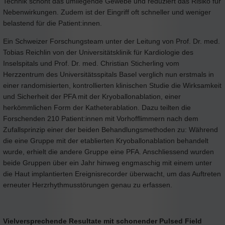
Technik schont das umliegende Gewebe und reduziert das Risiko für
Nebenwirkungen. Zudem ist der Eingriff oft schneller und weniger
belastend für die Patient:innen.
Ein Schweizer Forschungsteam unter der Leitung von Prof. Dr. med.
Tobias Reichlin von der Universitätsklinik für Kardiologie des
Inselspitals und Prof. Dr. med. Christian Sticherling vom
Herzzentrum des Universitätsspitals Basel verglich nun erstmals in
einer randomisierten, kontrollierten klinischen Studie die Wirksamkeit
und Sicherheit der PFA mit der Kryoballonablation, einer
herkömmlichen Form der Katheterablation. Dazu teilten die
Forschenden 210 Patient:innen mit Vorhofflimmern nach dem
Zufallsprinzip einer der beiden Behandlungsmethoden zu: Während
die eine Gruppe mit der etablierten Kryoballonablation behandelt
wurde, erhielt die andere Gruppe eine PFA. Anschliessend wurden
beide Gruppen über ein Jahr hinweg engmaschig mit einem unter
die Haut implantierten Ereignisrecorder überwacht, um das Auftreten
erneuter Herzrhythmusstörungen genau zu erfassen.
Vielversprechende Resultate mit schonender Pulsed Field