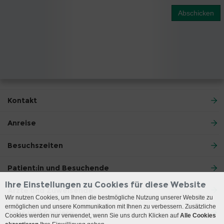
Abschicken
Kontakt
Anreise
Besuchszeiten
Patient:in und Besuchende
Ihre Einstellungen zu Cookies für diese Website
Ärzte und Zuweisende
Wir nutzen Cookies, um Ihnen die bestmögliche Nutzung unserer Website zu
ermöglichen und unsere Kommunikation mit Ihnen zu verbessern. Zusätzliche
Jobs und Karriere
Cookies werden nur verwendet, wenn Sie uns durch Klicken auf
Alle Cookies