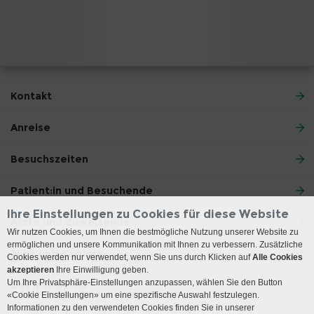
Kontakt
Anreise
Besuchszeiten
Patient:in und Besuchende
Ihre Einstellungen zu Cookies für diese Website
Ärzte und Zuweisende
Wir nutzen Cookies, um Ihnen die bestmögliche Nutzung unserer Website zu
ermöglichen und unsere Kommunikation mit Ihnen zu verbessern. Zusätzliche
Jobs und Karriere
Cookies werden nur verwendet, wenn Sie uns durch Klicken auf
Alle Cookies
akzeptieren
Ihre Einwilligung geben.
Um Ihre Privatsphäre-Einstellungen anzupassen, wählen Sie den Button
Das Inselspital
«Cookie Einstellungen» um eine spezifische Auswahl festzulegen.
Informationen zu den verwendeten Cookies finden Sie in unserer