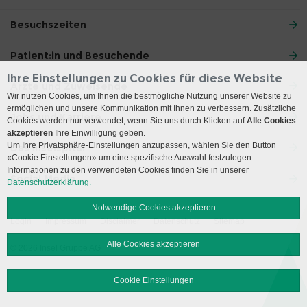
Besuchszeiten
Patient:in und Besuchende
Ihre Einstellungen zu Cookies für diese Website
Ärzte und Zuweisende
Wir nutzen Cookies, um Ihnen die bestmögliche Nutzung unserer Website zu
ermöglichen und unsere Kommunikation mit Ihnen zu verbessern. Zusätzliche
Jobs und Karriere
Cookies werden nur verwendet, wenn Sie uns durch Klicken auf
Alle Cookies
akzeptieren
Ihre Einwilligung geben.
Um Ihre Privatsphäre-Einstellungen anzupassen, wählen Sie den Button
Das Inselspital
«Cookie Einstellungen» um eine spezifische Auswahl festzulegen.
Informationen zu den verwendeten Cookies finden Sie in unserer
Social Media
Datenschutzerklärung.
Notwendige Cookies akzeptieren
Login
Impressum
Disclaimer
Datenschutz
Sitemap
Alle Cookies akzeptieren
© 2026 Insel Gruppe AG
Cookie Einstellungen