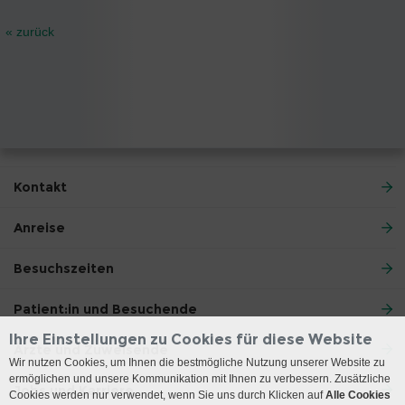
« zurück
Kontakt
Anreise
Besuchszeiten
Patient:in und Besuchende
Ihre Einstellungen zu Cookies für diese Website
Ärzte und Zuweisende
Wir nutzen Cookies, um Ihnen die bestmögliche Nutzung unserer Website zu
ermöglichen und unsere Kommunikation mit Ihnen zu verbessern. Zusätzliche
Jobs und Karriere
Cookies werden nur verwendet, wenn Sie uns durch Klicken auf
Alle Cookies