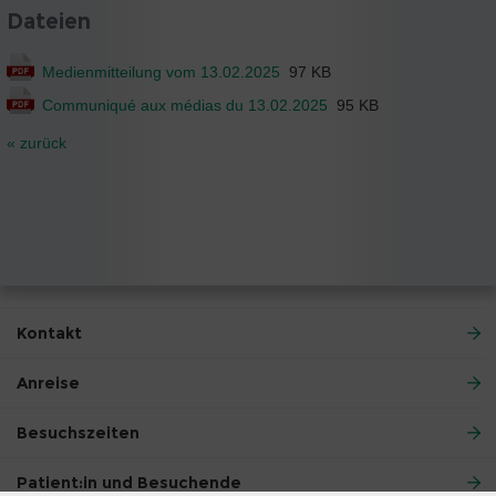
Dateien
Medienmitteilung vom 13.02.2025
97 KB
Communiqué aux médias du 13.02.2025
95 KB
« zurück
Kontakt
Anreise
Besuchszeiten
Patient:in und Besuchende