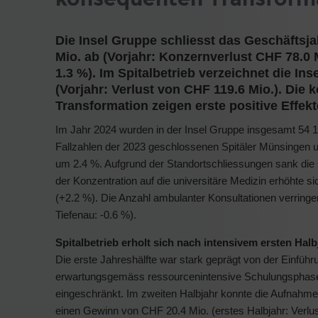
Die Insel Gruppe schliesst das Geschäftsj
Mio. ab (Vorjahr: Konzernverlust CHF 78.0 
1.3 %). Im Spitalbetrieb verzeichnet die In
(Vorjahr: Verlust von CHF 119.6 Mio.). D
Transformation zeigen erste positive Effekt
Im Jahr 2024 wurden in der Insel Gruppe insgesamt 54 19
Fallzahlen der 2023 geschlossenen Spitäler Münsingen u
um 2.4 %. Aufgrund der Standortschliessungen sank di
der Konzentration auf die universitäre Medizin erhöhte s
(+2.2 %). Die Anzahl ambulanter Konsultationen verringe
Tiefenau: -0.6 %).
Spitalbetrieb erholt sich nach intensivem ersten Halb
Die erste Jahreshälfte war stark geprägt von der Einfüh
erwartungsgemäss ressourcenintensive Schulungsphase u
eingeschränkt. Im zweiten Halbjahr konnte die Aufnahmefä
einen Gewinn von CHF 20.4 Mio. (erstes Halbjahr: Verlu