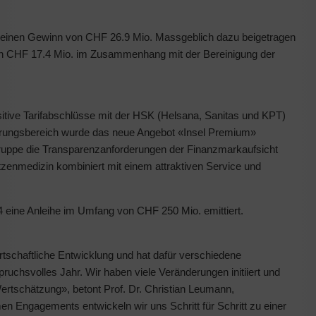
n einen Gewinn von CHF 26.9 Mio. Massgeblich dazu beigetragen
on CHF 17.4 Mio. im Zusammenhang mit der Bereinigung der
sitive Tarifabschlüsse mit der HSK (Helsana, Sanitas und KPT)
cherungsbereich wurde das neue Angebot «Insel Premium»
 Gruppe die Transparenzanforderungen der Finanzmarkaufsicht
itzenmedizin kombiniert mit einem attraktiven Service und
 eine Anleihe im Umfang von CHF 250 Mio. emittiert.
rtschaftliche Entwicklung und hat dafür verschiedene
pruchsvolles Jahr. Wir haben viele Veränderungen initiiert und
ertschätzung», betont Prof. Dr. Christian Leumann,
en Engagements entwickeln wir uns Schritt für Schritt zu einer