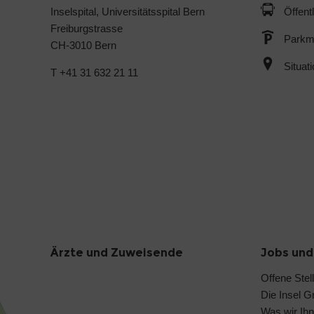
Inselspital, Universitätsspital Bern
Öffent
Freiburgstrasse
Parkmö
CH-3010 Bern
Situat
T +41 31 632 21 11
Ärzte und Zuweisende
Jobs und
Offene Stel
Die Insel G
Was wir Ihn