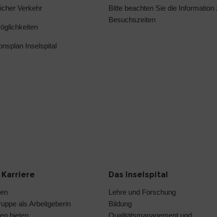
licher Verkehr
Bitte beachten Sie die
Information
Besuchszeiten
glichkeiten
ionsplan Inselspital
 Karriere
Das Inselspital
len
Lehre und Forschung
ruppe als Arbeitgeberin
Bildung
en bieten
Qualitätsmanagement und