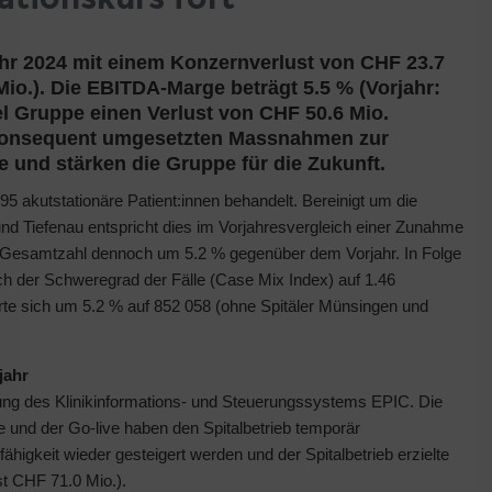
ahr 2024 mit einem Konzernverlust von CHF 23.7
Mio.). Die EBITDA-Marge beträgt 5.5 % (Vorjahr:
sel Gruppe einen Verlust von CHF 50.6 Mio.
ie konsequent umgesetzten Massnahmen zur
e und stärken die Gruppe für die Zukunft.
5 akutstationäre Patient:innen behandelt. Bereinigt um die
nd Tiefenau entspricht dies im Vorjahresvergleich einer Zunahme
e Gesamtzahl dennoch um 5.2 % gegenüber dem Vorjahr. In Folge
ich der Schweregrad der Fälle (Case Mix Index) auf 1.46
rte sich um 5.2 % auf 852 058 (ohne Spitäler Münsingen und
jahr
rung des Klinikinformations- und Steuerungssystems EPIC. Die
nd der Go-live haben den Spitalbetrieb temporär
higkeit wieder gesteigert werden und der Spitalbetrieb erzielte
st CHF 71.0 Mio.).