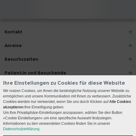
Kontakt
Anreise
Besuchszeiten
Patient:in und Besuchende
Ihre Einstellungen zu Cookies für diese Website
Ärzte und Zuweisende
Wir nutzen Cookies, um Ihnen die bestmögliche Nutzung unserer Website zu
ermöglichen und unsere Kommunikation mit Ihnen zu verbessern. Zusätzliche
Jobs und Karriere
Cookies werden nur verwendet, wenn Sie uns durch Klicken auf
Alle Cookies
akzeptieren
Ihre Einwilligung geben.
Um Ihre Privatsphäre-Einstellungen anzupassen, wählen Sie den Button
Das Inselspital
«Cookie Einstellungen» um eine spezifische Auswahl festzulegen.
Informationen zu den verwendeten Cookies finden Sie in unserer
Social Media
Datenschutzerklärung.