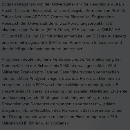
Bogdan Draganski von der Universitätsklinik für Neurologie – Brain
Health Clinic am Inselspital, Universitätsspital Bern und von Prof. Dr.
Tobias Nef, vom ARTORG Center for Biomedical Engineering
Research der Universität Bern. Das Forschungsprojekt mit 5
akademischen Partnern (ETH Zürich, ETH Lausanne, CHUV, HE-
SO, und HSLU) und 12 Industriepartnern ist über 5 Jahre ausgelegt
und wird mit insgesamt 9.6 Millionen Franken von Innosuisse und
den beteiligten Industriepartnern unterstützt.
Prognosen deuten auf eine Verdoppelung bis Verdreifachung der
Demenzfälle in der Schweiz bis 2050 hin, was geschätzte 25,4
Milliarden Franken pro Jahr an Gesundheitskosten verursachen
könnte. «Meta-Analysen zeigen, dass das Risiko, an Demenz zu
erkranken, zu fast 50% von Lebensstilfaktoren abhängt, wie z.B.
Herz-Kreislauf Fitness, Bewegung und sozialen Aktivitäten. Effiziente
und kostensparende Strategien sind dringend nötig, um die
Prävention von Demenzerkrankungen zu verbessern», erklärt
Draganski. «Eine Reduktion des Risikos um 20% bei einem Drittel
der Risikopersonen würde zu jährlichen Einsparungen von 750
Millionen CHF führen», so Draganski.