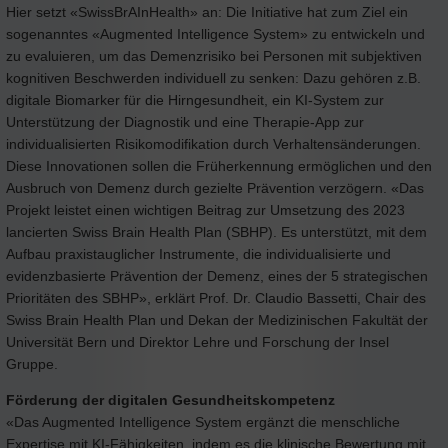
Hier setzt «SwissBrAInHealth» an: Die Initiative hat zum Ziel ein
sogenanntes «Augmented Intelligence System» zu entwickeln und
zu evaluieren, um das Demenzrisiko bei Personen mit subjektiven
kognitiven Beschwerden individuell zu senken: Dazu gehören z.B.
digitale Biomarker für die Hirngesundheit, ein KI-System zur
Unterstützung der Diagnostik und eine Therapie-App zur
individualisierten Risikomodifikation durch Verhaltensänderungen.
Diese Innovationen sollen die Früherkennung ermöglichen und den
Ausbruch von Demenz durch gezielte Prävention verzögern. «Das
Projekt leistet einen wichtigen Beitrag zur Umsetzung des 2023
lancierten Swiss Brain Health Plan (SBHP). Es unterstützt, mit dem
Aufbau praxistauglicher Instrumente, die individualisierte und
evidenzbasierte Prävention der Demenz, eines der 5 strategischen
Prioritäten des SBHP», erklärt Prof. Dr. Claudio Bassetti, Chair des
Swiss Brain Health Plan und Dekan der Medizinischen Fakultät der
Universität Bern und Direktor Lehre und Forschung der Insel
Gruppe.
Förderung der digitalen Gesundheitskompetenz
«Das Augmented Intelligence System ergänzt die menschliche
Expertise mit KI-Fähigkeiten, indem es die klinische Bewertung mit