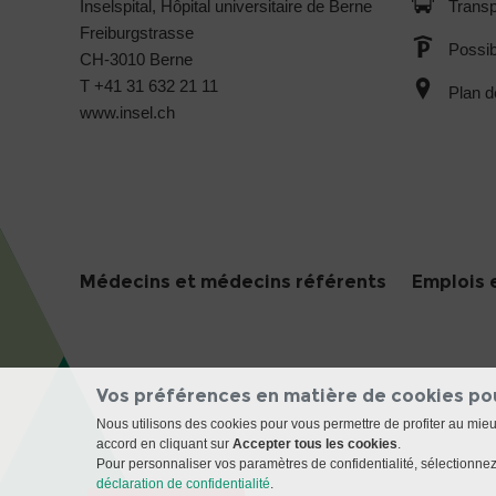
Inselspital, Hôpital universitaire de Berne
Transp
Freiburgstrasse
Possib
CH-3010 Berne
T +41 31 632 21 11
Plan d
www.insel.ch
Médecins et médecins référents
Emplois 
Vos préférences en matière de cookies po
Nous utilisons des cookies pour vous permettre de profiter au mie
accord en cliquant sur
Accepter tous les cookies
.
Pour personnaliser vos paramètres de confidentialité, sélectionnez 
déclaration de confidentialité
.