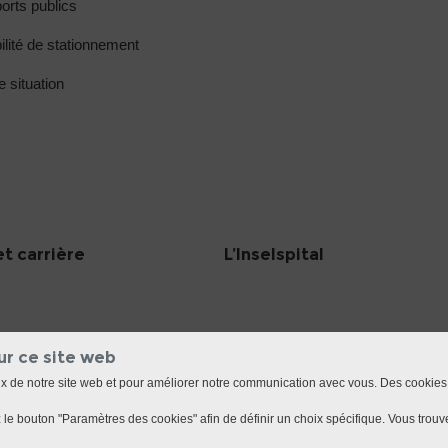
orts publics
ilité de stationnement
e situation
et carrière
L’Inselspital
ur ce site web
ux de notre site web et pour améliorer notre communication avec vous. Des cookies
le bouton "Paramètres des cookies" afin de définir un choix spécifique. Vous trouve