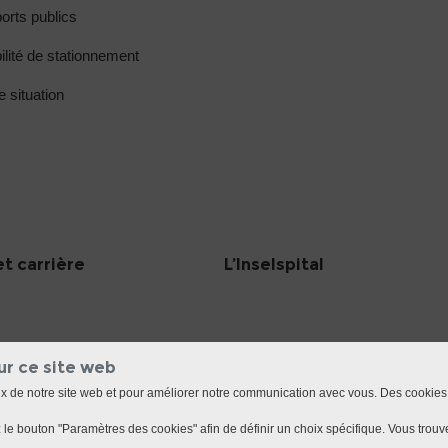
orts publics
ilité de stationnement
e situation
et carrière
L’Inselspital
ur ce site web
ux de notre site web et pour améliorer notre communication avec vous. Des cookies
le bouton "Paramètres des cookies" afin de définir un choix spécifique. Vous trouve