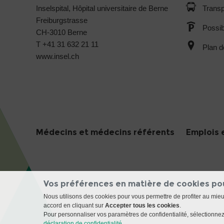
Inselspital, Hôpital universitaire de Berne
Transp
Freiburgstrasse
Possib
CH-3010 Berne
T +41 31 632 21 11
Plan d
www.insel.ch
Médecins et médecins référents
Emplois 
Vos préférences en matière de cookies po
Nous utilisons des cookies pour vous permettre de profiter au mie
accord en cliquant sur
Accepter tous les cookies
.
Pour personnaliser vos paramètres de confidentialité, sélectionnez 
déclaration de confidentialité
.