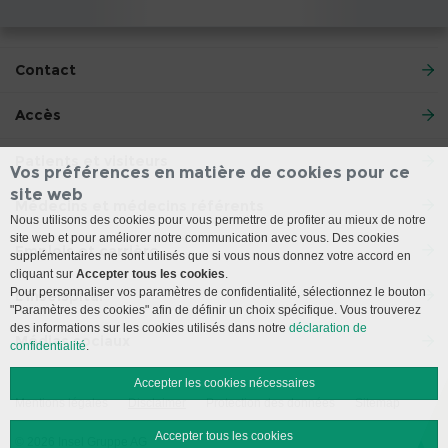
Contact
Accès
Patients et visiteurs
Vos préférences en matière de cookies pour ce
site web
Médecins et médecins référents
Nous utilisons des cookies pour vous permettre de profiter au mieux de notre
site web et pour améliorer notre communication avec vous. Des cookies
Emplois et carrière
supplémentaires ne sont utilisés que si vous nous donnez votre accord en
cliquant sur
Accepter tous les cookies
.
Pour personnaliser vos paramètres de confidentialité, sélectionnez le bouton
L’Inselspital
"Paramètres des cookies" afin de définir un choix spécifique. Vous trouverez
des informations sur les cookies utilisés dans notre
déclaration de
Médias sociaux
confidentialité
.
Accepter les cookies nécessaires
Mentions légales
Disclaimer
Protection des données
Sitemap
Accepter tous les cookies
© 2026 Insel Gruppe AG