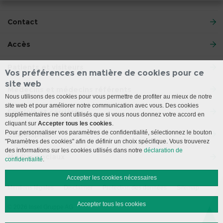
Contact
Accès
Patients et visiteurs
Vos préférences en matière de cookies pour ce
site web
Médecins et médecins référents
Nous utilisons des cookies pour vous permettre de profiter au mieux de notre
site web et pour améliorer notre communication avec vous. Des cookies
Emplois et carrière
supplémentaires ne sont utilisés que si vous nous donnez votre accord en
cliquant sur
Accepter tous les cookies
.
Pour personnaliser vos paramètres de confidentialité, sélectionnez le bouton
L’Inselspital
"Paramètres des cookies" afin de définir un choix spécifique. Vous trouverez
des informations sur les cookies utilisés dans notre
déclaration de
Médias sociaux
confidentialité
.
Accepter les cookies nécessaires
Mentions légales
Disclaimer
Protection des données
Sitemap
Accepter tous les cookies
© 2026 Insel Gruppe AG