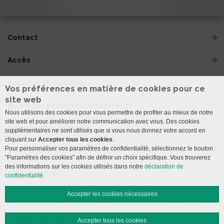
Contact
Accès
Patients et visiteurs
Vos préférences en matière de cookies pour ce
site web
Médecins et médecins référents
Nous utilisons des cookies pour vous permettre de profiter au mieux de notre
site web et pour améliorer notre communication avec vous. Des cookies
Emplois et carrière
supplémentaires ne sont utilisés que si vous nous donnez votre accord en
cliquant sur
Accepter tous les cookies
.
Pour personnaliser vos paramètres de confidentialité, sélectionnez le bouton
L’Inselspital
"Paramètres des cookies" afin de définir un choix spécifique. Vous trouverez
des informations sur les cookies utilisés dans notre
déclaration de
Médias sociaux
confidentialité
.
Accepter les cookies nécessaires
Mentions légales
Disclaimer
Protection des données
Sitemap
Accepter tous les cookies
© 2026 Insel Gruppe AG