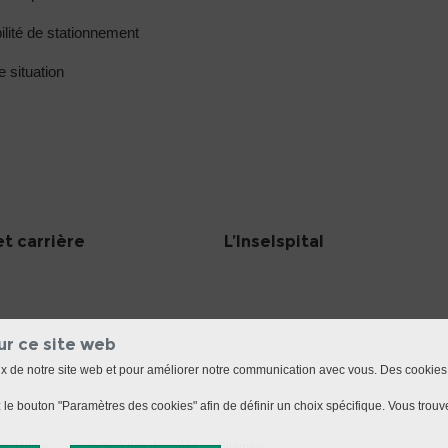
ilité de stationnement
e situation
et carrière
L’Inselspital
ur ce site web
ux de notre site web et pour améliorer notre communication avec vous. Des cookies
le bouton "Paramètres des cookies" afin de définir un choix spécifique. Vous trouve
isclaimer
Protection des données
Sitemap