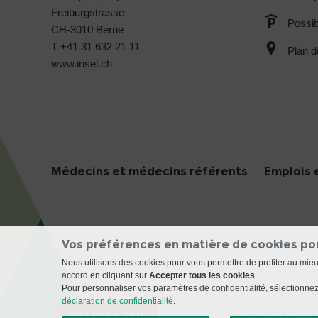
Freiburgstrasse
Possib
CH-3010 Berne
T +41 31 632 21 11
Plan d
www.insel.ch
Médecins et médecins référents
Emplois 
Vos préférences en matière de cookies po
Nous utilisons des cookies pour vous permettre de profiter au mie
accord en cliquant sur
Accepter tous les cookies
.
Pour personnaliser vos paramètres de confidentialité, sélectionnez 
déclaration de confidentialité
.
URGENCE 24H
Mentions légales
D