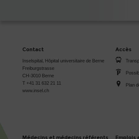
Contact
Accès
Inselspital, Hôpital universitaire de Berne
Transp
Freiburgstrasse
Possib
CH-3010 Berne
T +41 31 632 21 11
Plan d
www.insel.ch
Médecins et médecins référents
Emplois 