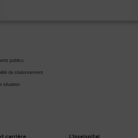
orts publics
ilité de stationnement
e situation
et carrière
L’Inselspital