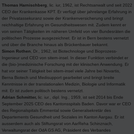
Thomas Harnischberg
, lic. iur, 1962, ist Rechtsanwalt und seit 2022
CEO der Krankenkasse KPT. Er verfügt über jahrelange Erfahrung in
der Privatassekuranz sowie der Krankenversicherung und bringt
reichhaltige Erfahrung im Gesundheitswesen mit. Zudem kennt er
von seinen Tätigkeiten im näheren Umfeld von vier Bundesräten die
politischen Prozesse ausgezeichnet. Er ist in Bern bestens vernetzt
und über die Branche hinaus als Brückenbauer bekannt.
Simon Rothen
, Dr., 1962, ist Biotechnologe und Bioprozess-
Ingenieur und CEO von sitem-insel. In dieser Funktion verbindet er
die (bio-)medizinische Forschung mit der klinischen Anwendung. Er
hat vor seiner Tätigkeit bei sitem-insel viele Jahre bei Novartis,
Berna Biotech und Medisupport gearbeitet und bringt breite
Kenntnisse in der translationalen Medizin, Biologie und Informatik
mit. Er ist zudem politisch bestens vernetzt.
Adrian Schmitter,
lic. iur., dipl. Ing., 1959, ist seit 2014 bis Ende
September 2025 CEO des Kantonsspitals Baden. Davor war er CEO
des Regionalspitals Emmental sowie Generalsekretär des
Departements Gesundheit und Soziales im Kanton Aargau. Er ist
ausserdem auch als Stiftungsrat von AarReha Schinznach,
Verwaltungsrat der OdA GS AG, Präsident des Verbandes