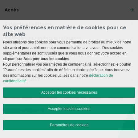
Accès
Patients et visiteurs
Vos préférences en matière de cookies pour ce
site web
Médecins et médecins référents
Nous utilisons des cookies pour vous permettre de profiter au mieux de notre
site web et pour améliorer notre communication avec vous. Des cookies
Emplois et carrière
supplémentaires ne sont utilisés que si vous nous donnez votre accord en
cliquant sur
Accepter tous les cookies
.
Pour personnaliser vos paramètres de confidentialité, sélectionnez le bouton
L’Inselspital
"Paramètres des cookies" afin de définir un choix spécifique. Vous trouverez
des informations sur les cookies utilisés dans notre
déclaration de
Médias sociaux
confidentialité
.
Accepter les cookies nécessaires
Mentions légales
Disclaimer
Protection des données
Sitemap
Accepter tous les cookies
© 2026 Insel Gruppe AG
Paramètres de cookies